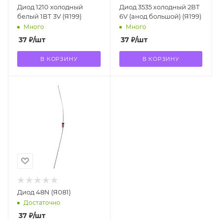
Диод 1210 холодный
Диод 3535 холодный 2ВТ
белый 1ВТ 3V (Я199)
6V (анод большой) (Я199)
Много
Много
37
₽
/шт
37
₽
/шт
В КОРЗИНУ
В КОРЗИНУ
Диод 48N (Я081)
Достаточно
37
₽
/шт