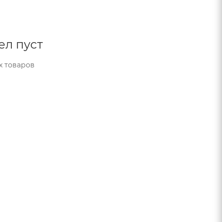
ел пуст
х товаров