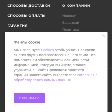
СПОСОБЫ ДОСТАВКИ
О КОМПАНИИ
СПОСОБЫ ОПЛАТЫ
Новости
Вакансии
ГАРАНТИЯ
Политика
ВОЗВРАТ ТОВАРА
Отзывы
Файлы cookie
Мы используем
Cookies
, чтобы узнать Вас среди
многих других пользователей нашего сайта. Это
помогает нам обеспечивать Вас именно той
информацией, которую Вы ищете, а также
улучшать наш сайт. Продолжая просмотр
страниц нашего сайта, вы даете своё
согласие на
обработку персональных данных
.
© Ноутбук Сервис 2013-2026
Интернет-магазин запчастей и аксессуаров
Все права защищены.
ПРИНИМАЮ
Powered by: WebdEvILoper