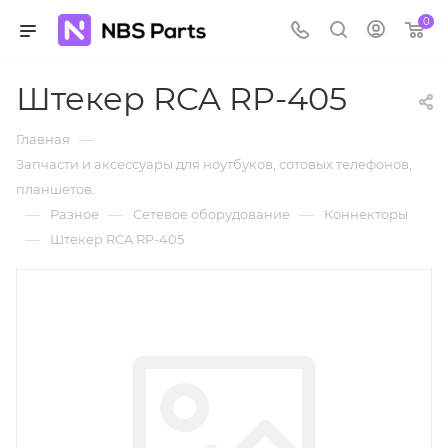
0
Штекер RCA RP-405
—
Главная
Запчасти и аксессуары для ноутбуков, сотовых телефонов,
планшетов.
—
—
—
Разное
Сетевое оборудование
Коннекторы
—
Штекер RCA RP-405