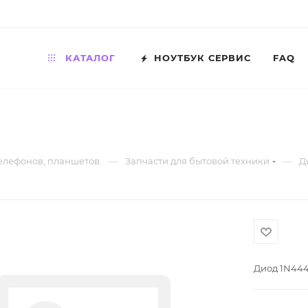
КАТАЛОГ
НОУТБУК СЕРВИС
FAQ
—
—
телефонов, планшетов.
Запчасти для бытовой техники
Д
Диод 1N444