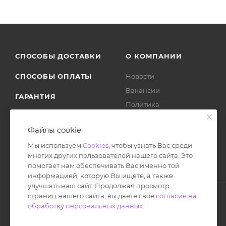
СПОСОБЫ ДОСТАВКИ
О КОМПАНИИ
СПОСОБЫ ОПЛАТЫ
Новости
Вакансии
ГАРАНТИЯ
Политика
ВОЗВРАТ ТОВАРА
Отзывы
Файлы cookie
Мы используем
Cookies
, чтобы узнать Вас среди
многих других пользователей нашего сайта. Это
помогает нам обеспечивать Вас именно той
информацией, которую Вы ищете, а также
улучшать наш сайт. Продолжая просмотр
страниц нашего сайта, вы даете своё
согласие на
обработку персональных данных
.
© Ноутбук Сервис 2013-2026