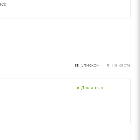
аса
Списком
На карте
Достаточно