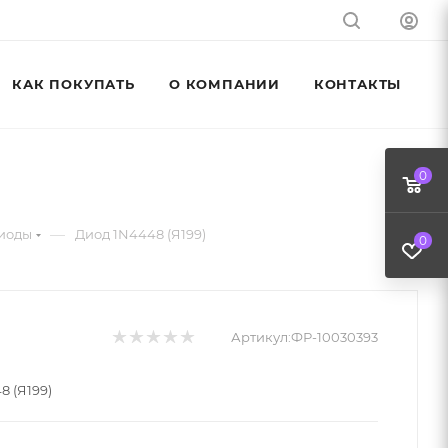
КАК ПОКУПАТЬ
О КОМПАНИИ
КОНТАКТЫ
0
—
иоды
Диод 1N4448 (Я199)
0
Артикул:
ФР-10030393
8 (Я199)