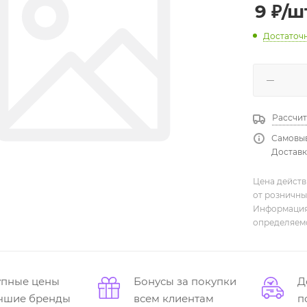
9
₽
/ш
Достаточ
Рассчит
Самовыв
Доставка
Цена действ
от розничны
Информация,
определяемо
упные цены
Бонусы за покупки
Д
учшие бренды
всем клиентам
п