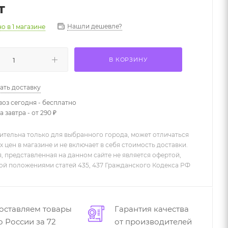
т
Нашли дешевле?
но
в 1 магазине
В КОРЗИНУ
ать доставку
оз сегодня - бесплатно
 завтра - от 290 ₽
ительна только для выбранного города, может отличаться
х цен в магазине и не включает в себя стоимость доставки.
 представленная на данном сайте не является офертой,
й положениями статей 435, 437 Гражданского Кодекса РФ
оставляем товары
Гарантия качества
о России за 72
от производителей