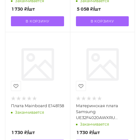
Заканчивается
Заканчивается
1 730
₽
/шт
5 058
₽
/шт
В КОРЗИНУ
В КОРЗИНУ
Плата Mainboard E148158
Материнская плата
Samsung
Заканчивается
UE32F4020AWXRU
(BN94-06332M)
Заканчивается
1 730
₽
/шт
1 730
₽
/шт