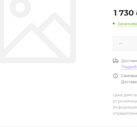
1 730
Заканчив
Доставк
Подроб
Самовыв
Доставка
Цена действ
от розничны
Информация,
определяемо