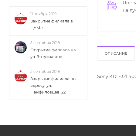
Дост
на л
11 ноября 2019
Закрытие филиала в
ЦУМе
5 сентября 2019
Открытие филиала на
ОПИСАНИЕ
ул. Энтузиастов
5 сентября 2019
Sony KDL-32L40
Закрытие филиала по
адресу: ул.
Панфиловцев, 22