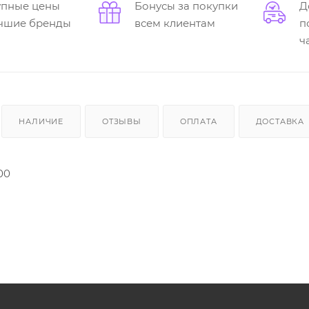
упные цены
Бонусы за покупки
Д
учшие бренды
всем клиентам
п
ч
НАЛИЧИЕ
ОТЗЫВЫ
ОПЛАТА
ДОСТАВКА
00