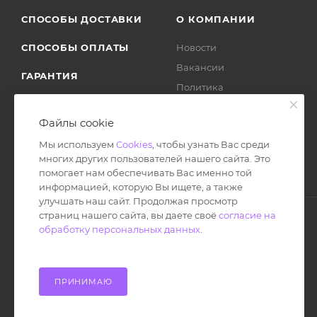
СПОСОБЫ ДОСТАВКИ
О КОМПАНИИ
СПОСОБЫ ОПЛАТЫ
Новости
Вакансии
ГАРАНТИЯ
Политика
ВОЗВРАТ ТОВАРА
Отзывы
Файлы cookie
Мы используем
Cookies
, чтобы узнать Вас среди
многих других пользователей нашего сайта. Это
помогает нам обеспечивать Вас именно той
информацией, которую Вы ищете, а также
улучшать наш сайт. Продолжая просмотр
страниц нашего сайта, вы даете своё
согласие на
обработку персональных данных
.
© Ноутбук Сервис 2013-2026
Интернет-магазин запчастей и аксессуаров
Все права защищены.
ПРИНИМАЮ
Powered by: WebdEvILoper