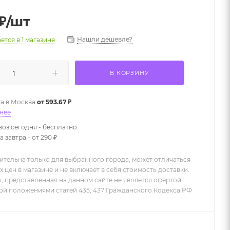
₽
/шт
Нашли дешевле?
ается
в 1 магазине
В КОРЗИНУ
а в
Москва
от 593.67 ₽
нее
оз сегодня - бесплатно
 завтра - от 290 ₽
ительна только для выбранного города, может отличаться
х цен в магазине и не включает в себя стоимость доставки.
 представленная на данном сайте не является офертой,
й положениями статей 435, 437 Гражданского Кодекса РФ