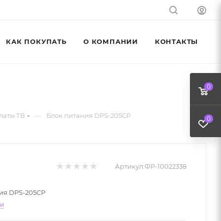
КАК ПОКУПАТЬ
О КОМПАНИИ
КОНТАКТЫ
0
—
латы ТВ
Блок питания DPS-205CP
0
Артикул:
ФР-10022338
ия DPS-205CP
ти