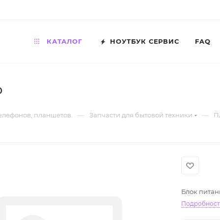
КАТАЛОГ
НОУТБУК СЕРВИС
FAQ
P
—
—
телефонов, планшетов.
Запчасти для бытовой техники
П
Блок питан
Подробнос