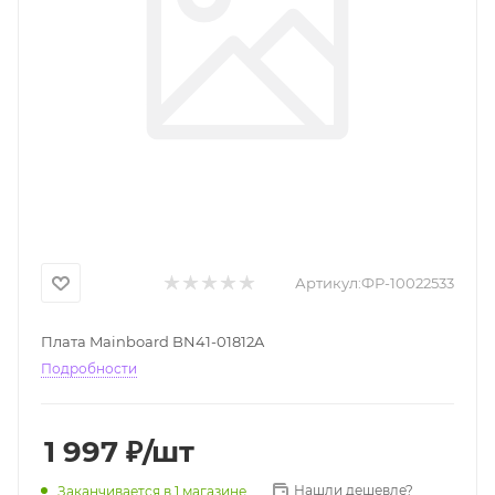
Артикул:
ФР-10022533
Плата Mainboard BN41-01812A
Подробности
1 997
₽
/шт
Нашли дешевле?
Заканчивается
в 1 магазине