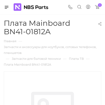
0
Плата Mainboard
BN41-01812A
—
Главная
Запчасти и аксессуары для ноутбуков, сотовых телефонов,
планшетов.
—
—
—
Запчасти для бытовой техники
Платы ТВ
Плата Mainboard BN41-01812A