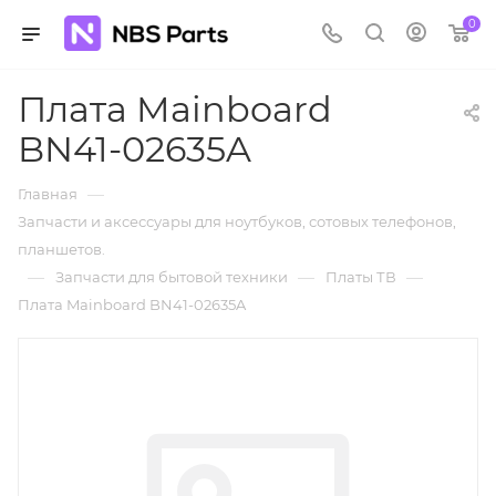
0
Плата Mainboard
BN41-02635A
—
Главная
Запчасти и аксессуары для ноутбуков, сотовых телефонов,
планшетов.
—
—
—
Запчасти для бытовой техники
Платы ТВ
Плата Mainboard BN41-02635A