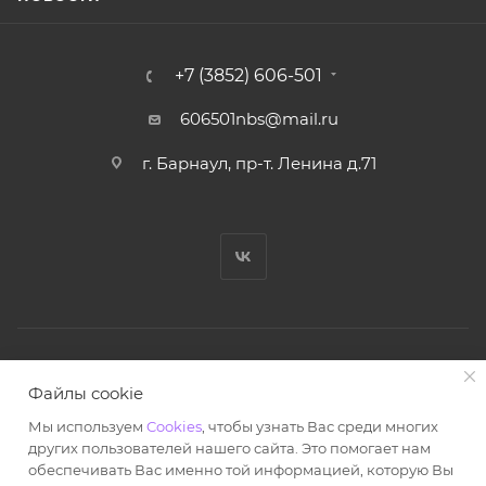
+7 (3852) 606-501
606501nbs@mail.ru
г. Барнаул, пр-т. Ленина д.71
© Ноутбук Сервис 2013-2026
Файлы cookie
Интернет-магазин запчастей и аксессуаров
Мы используем
Cookies
, чтобы узнать Вас среди многих
Все права защищены.
других пользователей нашего сайта. Это помогает нам
Powered by: WebdEvILoper
обеспечивать Вас именно той информацией, которую Вы