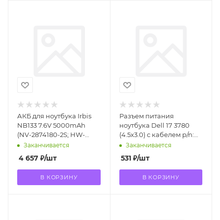
АКБ для ноутбука Irbis
Разъем питания
NB133 7.6V 5000mAh
ноутбука Dell 17 3780
(NV-2874180-2S; HW-
(4.5х3.0) с кабелем p/n:
348726)
06JTV6
Заканчивается
Заканчивается
4 657
₽
/шт
531
₽
/шт
В КОРЗИНУ
В КОРЗИНУ