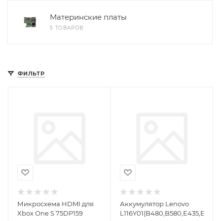
Материнские платы
5 ТОВАРОВ
ФИЛЬТР
Микросхема HDMI для
Аккумулятор Lenovo
Xbox One S 75DP159
L116Y01(B480,B580,E435,E535)