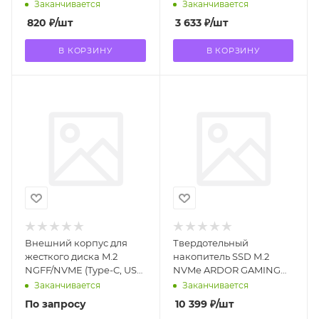
Заканчивается
Заканчивается
820
₽
/шт
3 633
₽
/шт
В КОРЗИНУ
В КОРЗИНУ
Внешний корпус для
Твердотельный
жесткого диска M.2
накопитель SSD M.2
NGFF/NVME (Type-C, USB
NVMe ARDOR GAMING
C/3.1 алюминий) Серый
Simple 512 ГБ (SI512QSHI)
Заканчивается
Заканчивается
По запросу
10 399
₽
/шт