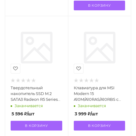
В КОРЗИНУ
Твердотельный
Клавиатура для MSI
накопитель SSD M.2
Modern 15
SATA3 Radeon R5 Series
A10M/A10RAS/A10RBS с
120Gb (R5M120G8)
подсветкой
Заканчивается
Заканчивается
5 596
₽
/шт
3 999
₽
/шт
В КОРЗИНУ
В КОРЗИНУ