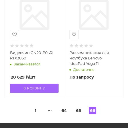
Видеочип GN20-P0-A1
Разъем питания для
RTX3050
ноутбука Lenovo
IdeaPad Yoga 11
Заканчивается
Достаточно
20 629
₽
/шт
По запросу
В КОРЗИНУ
1
64
65
66