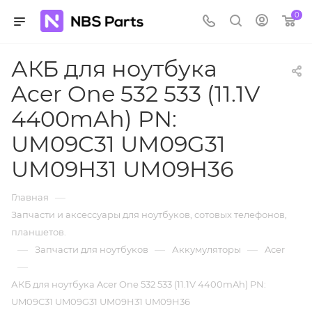
0
АКБ для ноутбука
Acer One 532 533 (11.1V
4400mAh) PN:
UM09C31 UM09G31
UM09H31 UM09H36
—
Главная
Запчасти и аксессуары для ноутбуков, сотовых телефонов,
планшетов.
—
—
—
Запчасти для ноутбуков
Аккумуляторы
Acer
—
АКБ для ноутбука Acer One 532 533 (11.1V 4400mAh) PN:
UM09C31 UM09G31 UM09H31 UM09H36