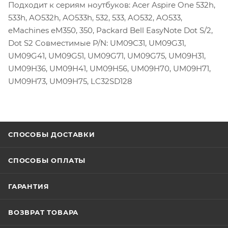
Подходит к сериям ноутбуков: Acer Aspire One 532h,
533h, AO532h, AO533h, 532, 533, AO532, AO533,
eMachines eM350, 350, Packard Bell EasyNote Dot S/2,
Dot S2 Совместимые P/N: UM09C31, UM09G31,
UM09G41, UM09G51, UM09G71, UM09G75, UM09H31,
UM09H36, UM09H41, UM09H56, UM09H70, UM09H71,
UM09H73, UM09H75, LC32SD128
СПОСОБЫ ДОСТАВКИ
СПОСОБЫ ОПЛАТЫ
ГАРАНТИЯ
ВОЗВРАТ ТОВАРА