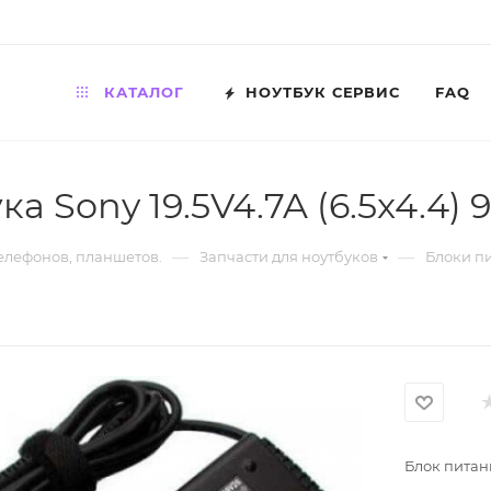
КАТАЛОГ
НОУТБУК СЕРВИС
FAQ
а Sony 19.5V4.7A (6.5x4.4)
—
—
телефонов, планшетов.
Запчасти для ноутбуков
Блоки п
Блок питани