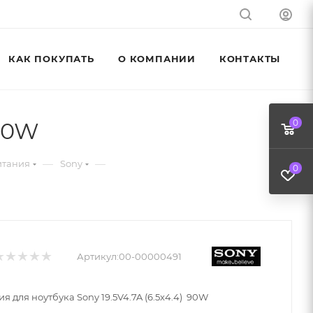
КАК ПОКУПАТЬ
О КОМПАНИИ
КОНТАКТЫ
 90W
0
—
—
итания
Sony
0
Артикул:
00-00000491
я для ноутбука Sony 19.5V4.7A (6.5x4.4) 90W