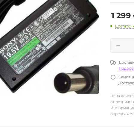
1 299
Достаточ
Доставк
Подроб
Самовыв
Доставка
Цена действ
от розничны
Информация,
определяемо