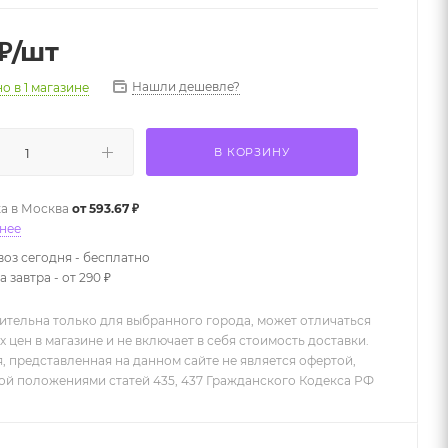
₽
/шт
Нашли дешевле?
но
в 1 магазине
В КОРЗИНУ
а в
Москва
от 593.67 ₽
нее
оз сегодня - бесплатно
 завтра - от 290 ₽
ительна только для выбранного города, может отличаться
х цен в магазине и не включает в себя стоимость доставки.
 представленная на данном сайте не является офертой,
й положениями статей 435, 437 Гражданского Кодекса РФ