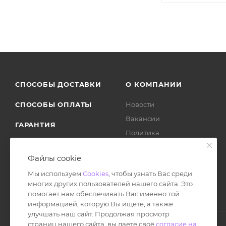
СПОСОБЫ ДОСТАВКИ
О КОМПАНИИ
СПОСОБЫ ОПЛАТЫ
Новости
Вакансии
ГАРАНТИЯ
Политика
ВОЗВРАТ ТОВАРА
Отзывы
Файлы cookie
Мы используем
Cookies
, чтобы узнать Вас среди
многих других пользователей нашего сайта. Это
помогает нам обеспечивать Вас именно той
информацией, которую Вы ищете, а также
улучшать наш сайт. Продолжая просмотр
страниц нашего сайта, вы даете своё
согласие на