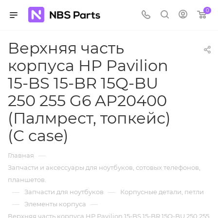
0
Верхняя часть
корпуса HP Pavilion
15-BS 15-BR 15Q-BU
250 255 G6 AP20400
(Палмрест, топкейс)
(C case)
—
Главная
Запчасти и аксессуары для ноутбуков, сотовых телефонов,
планшетов.
—
—
Запчасти для ноутбуков
Корпусные детали, петли
—
—
Элементы корпуса
Верхняя часть корпуса HP Pavilion 15-BS 15-BR 15Q-BU 250 255