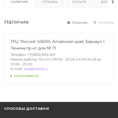
НАЛИЧИЕ
ОТЗЫВЫ
ОПЛАТА
ДОСТАВК
Наличие
Списком
На карте
ТРЦ "Россия", 656015, Алтайский край, Барнаул г,
Ленина пр-кт, дом № 71
Телефон: +7(3852) 606-501
Режим работы: Пн-пт с 09:00 - 20:00 (+4 МСК) сб-вс:
10:00 - 20:00
E-mail:
sale@nbs22.ru
Заканчивается
СПОСОБЫ ДОСТАВКИ