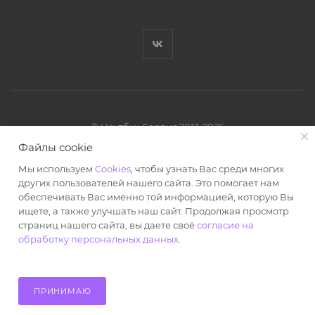
© Ноутбук Сервис 2013-2026
Интернет-магазин запчастей и аксессуаров
Файлы cookie
Все права защищены.
Мы используем
Cookies
, чтобы узнать Вас среди многих
Powered by: WebdEvILoper
других пользователей нашего сайта. Это помогает нам
обеспечивать Вас именно той информацией, которую Вы
ищете, а также улучшать наш сайт. Продолжая просмотр
страниц нашего сайта, вы даете своё
согласие на
обработку персональных данных
.
В КОРЗИНУ
ПРИНИМАЮ
Главная
Кабинет
Корзина
Избранные
Каталог
Контакты