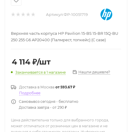
Артикул:
ФР-10051719
Верхняя часть корпуса HP Pavilion 15-BS 15-BR 15Q-BU
250 255 G6 AP20400 (Палмрест, топкейс) (C case)
4 114
₽
/шт
Нашли дешевле?
Заканчивается
в 1 магазине
Доставка в
Москва
от 593.67 ₽
Подробнее
Самовывоз сегодня - бесплатно
Доставка завтра - от 290 ₽
Цена действительна только для выбранного города,
может отличаться от розничных цен в магазине и не
включает в себя стоимость доставки. Информация,