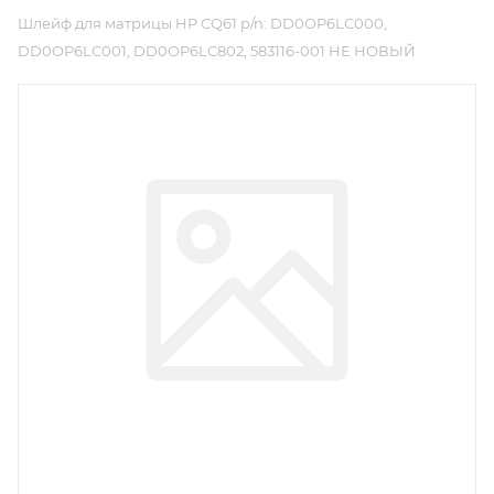
Шлейф для матрицы HP CQ61 p/n: DD0OP6LC000,
DD0OP6LC001, DD0OP6LC802, 583116-001 НЕ НОВЫЙ