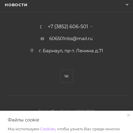
НОВОСТИ
+7 (3852) 606-501
606501nbs@mail.ru
г. Барнаул, пр-т. Ленина д.71
© Ноутбук Сервис 2013-2026
Интернет-магазин запчастей и аксессуаров
Файлы cookie
Все права защищены.
Мы используем
Cookies
, чтобы узнать Вас среди многих
Powered by: WebdEvILoper