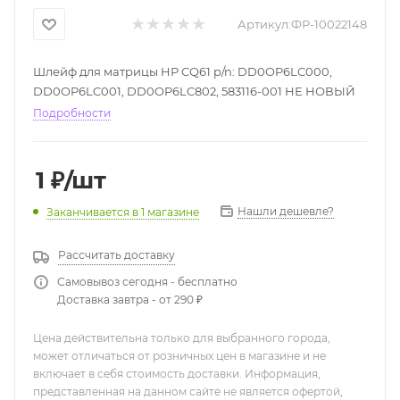
Артикул:
ФР-10022148
Шлейф для матрицы HP CQ61 p/n: DD0OP6LC000,
DD0OP6LC001, DD0OP6LC802, 583116-001 НЕ НОВЫЙ
Подробности
1
₽
/шт
Нашли дешевле?
Заканчивается
в 1 магазине
Рассчитать доставку
Самовывоз сегодня - бесплатно
Доставка завтра - от 290 ₽
Цена действительна только для выбранного города,
может отличаться от розничных цен в магазине и не
включает в себя стоимость доставки. Информация,
представленная на данном сайте не является офертой,