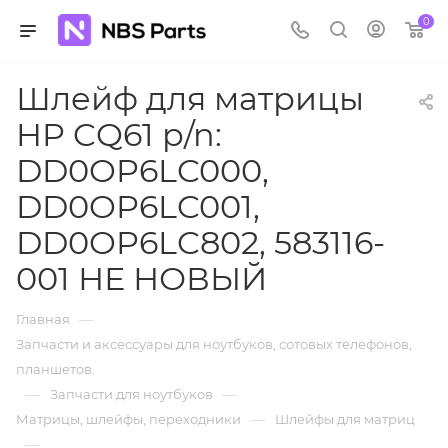
0
Шлейф для матрицы
HP CQ61 p/n:
DD0OP6LC000,
DD0OP6LC001,
DD0OP6LC802, 583116-
001 НЕ НОВЫЙ
—
Главная
Запчасти и аксессуары для ноутбуков, сотовых телефонов,
планшетов.
—
—
Запчасти для ноутбуков
—
Матрицы, шлейфы, переходники
Шлейфы для матриц
—