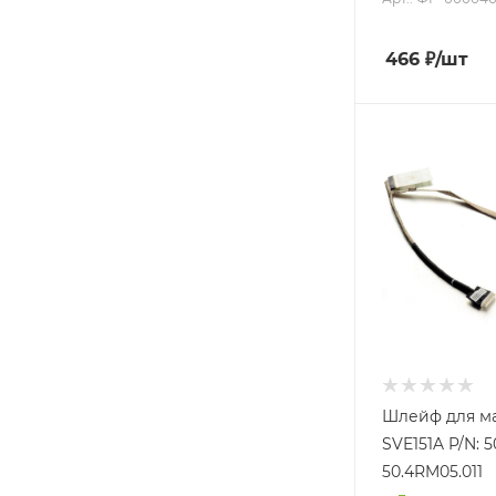
466
₽
/шт
Шлейф для м
SVE151A P/N: 5
50.4RM05.011