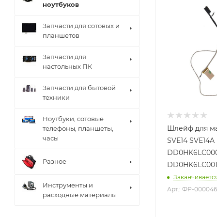
ноутбуков
Запчасти для сотовых и
планшетов
Запчасти для
настольных ПК
Запчасти для бытовой
техники
Ноутбуки, сотовые
Шлейф для м
телефоны, планшеты,
часы
SVE14 SVE14A 
DD0HK6LC000
Разное
DD0HK6LC00
Заканчиваетс
Инструменты и
Арт.: ФР-00004
расходные материалы