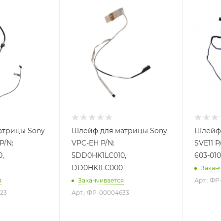
атрицы Sony
Шлейф для матрицы Sony
Шлейф 
P/N:
VPC-EH P/N:
SVE11 P
,
5DD0HK1LC010,
603-010
1
DD0HK1LC000
Закан
я
Заканчивается
Арт.: Ф
623
Арт.: ФР-00004633