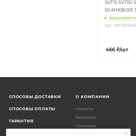
SVT15 SVT151 S
50.4YH08.001, 
Заканчиваетс
Арт.: ФР-00004
466
₽
/шт
СПОСОБЫ ДОСТАВКИ
О КОМПАНИИ
СПОСОБЫ ОПЛАТЫ
Новости
Вакансии
ГАРАНТИЯ
Политика
ВОЗВРАТ ТОВАРА
Отзывы