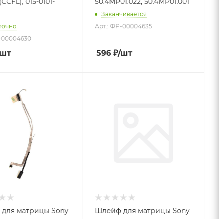
(CCFL), 015-0101-
50.4MP01.022, 50.4MP01.001
Заканчивается
точно
Арт.: ФР-00004635
Р-00004630
/шт
596
₽
/шт
для матрицы Sony
Шлейф для матрицы Sony