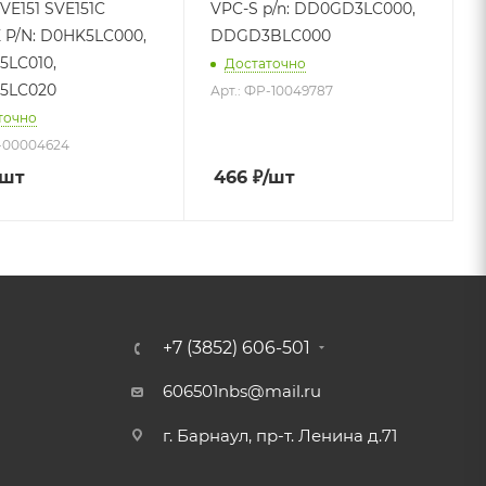
VE151 SVE151C
VPC-S p/n: DD0GD3LC000,
E P/N: D0HK5LC000,
DDGD3BLC000
LC010,
Достаточно
5LC020
Арт.: ФР-10049787
точно
Р-00004624
/шт
466
₽
/шт
+7 (3852) 606-501
606501nbs@mail.ru
г. Барнаул, пр-т. Ленина д.71