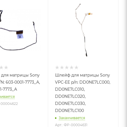
для матрицы Sony
Шлейф для матрицы Sony
/N: 603-0001-7773_A,
VPC-EE p/n: DD0NE7LC000,
1-7773_A
DD0NE7LC010,
DD0NE7LC020,
чивается
DD0NE7LC030,
Р-00004622
DD0NE7LC100
Заканчивается
Арт.: ФР-00004631