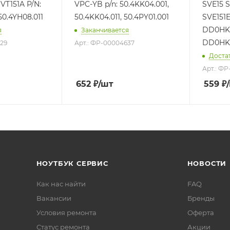
VT151A P/N:
VPC-YB p/n: 50.4KK04.001,
SVE15 S
50.4YH08.011
50.4KK04.011, 50.4PY01.001
SVE151
DD0HK5
я
Заканчивается
DD0HK
629
Арт.: ФР-00004637
Доста
Арт.: Ф
652
₽
/шт
559
₽
НОУТБУК СЕРВИС
НОВОСТИ
Как нас найти
FAQ
Вакансии
Бренды
Условия ремонта
Оферта
Статус ремонта
Акции