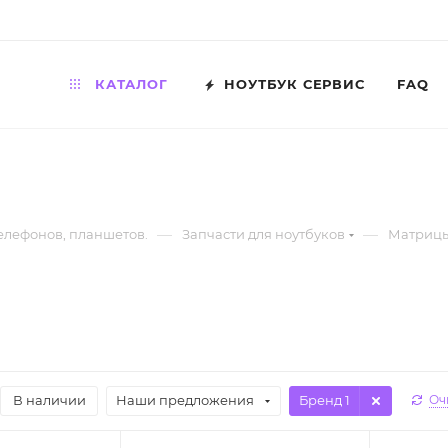
КАТАЛОГ
НОУТБУК СЕРВИС
FAQ
—
—
телефонов, планшетов.
Запчасти для ноутбуков
Матрицы
В наличии
Наши предложения
Бренд
: 1
Оч