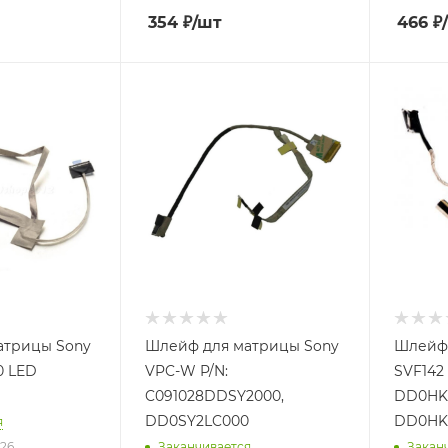
354
₽
/шт
466
₽
атрицы Sony
Шлейф для матрицы Sony
Шлейф 
ED
VPC-W P/N:
SVF142
C091028DDSY2000,
DD0HK8
DD0SY2LC000
DD0HK
я
626
Заканчивается
Закан