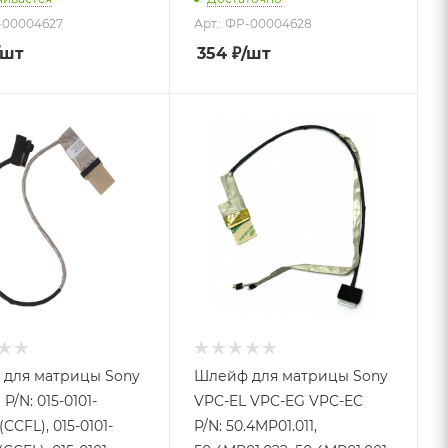
Р-00004627
Арт.: ФР-00004628
/шт
354
₽
/шт
для матрицы Sony
Шлейф для матрицы Sony
P/N: 015-0101-
VPC-EL VPC-EG VPC-EC
(CCFL), 015-0101-
P/N: 50.4MP01.011,