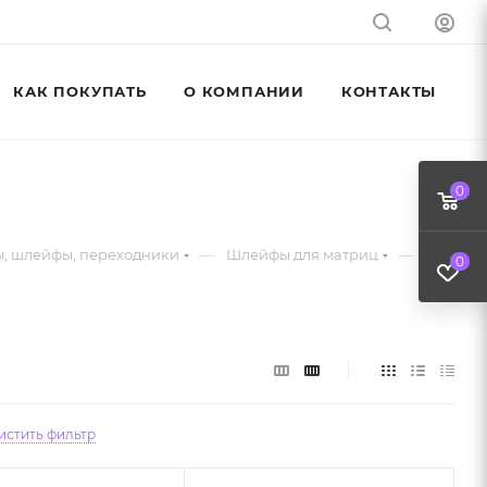
КАК ПОКУПАТЬ
О КОМПАНИИ
КОНТАКТЫ
0
—
—
, шлейфы, переходники
Шлейфы для матриц
0
истить фильтр