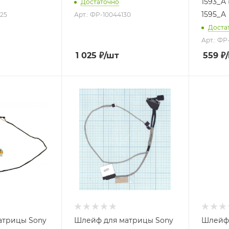
1593_A 
Достаточно
1595_A
625
Арт.: ФР-10044130
Доста
Арт.: Ф
1 025
₽
/шт
559
₽
атрицы Sony
Шлейф для матрицы Sony
Шлейф 