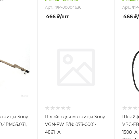
Арт.: ФР-00004636
Арт.: Ф
466
₽
/шт
466
₽
атрицы Sony
Шлейф для матрицы Sony
Шлейф 
0.4RM05.031,
VGN-FW P/N: 073-0001-
VPC-EB 
4861_A
1508_A 