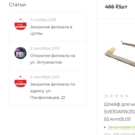
Статьи
466
₽
/шт
11 ноября 2019
Закрытие филиала в
ЦУМе
5 сентября 2019
Открытие филиала на
ул. Энтузиастов
5 сентября 2019
Закрытие филиала по
адресу: ул.
Панфиловцев, 22
Шлейф для м
SVE151A11WZ50 L
50.4rm05.011
Заканчиваетс
Арт.: ФР-00004