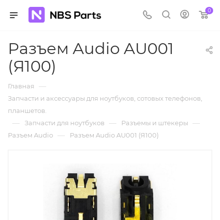
0
Разъем Audio AU001
(Я100)
—
Главная
Запчасти и аксессуары для ноутбуков, сотовых телефонов,
планшетов.
—
—
—
Запчасти для ноутбуков
Разъемы и штекеры
—
Разъем Audio
Разъем Audio AU001 (Я100)