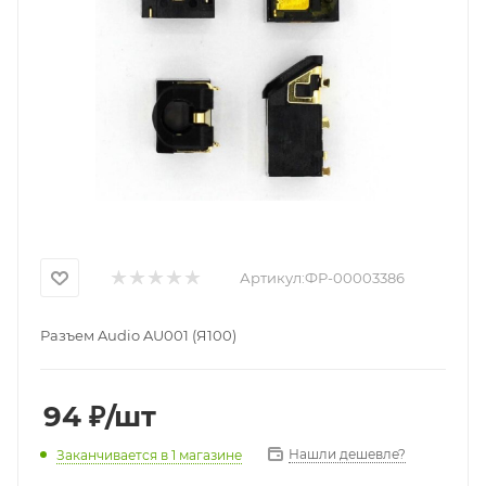
Артикул:
ФР-00003386
Разъем Audio AU001 (Я100)
94
₽
/шт
Нашли дешевле?
Заканчивается
в 1 магазине