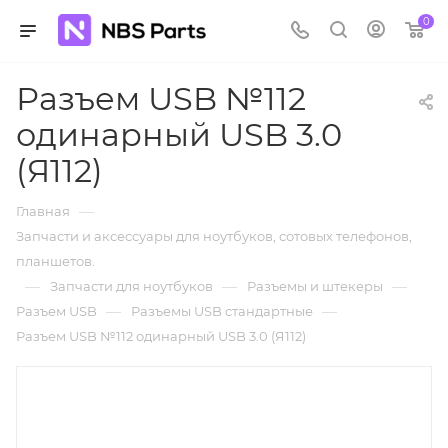
0
Разъем USB №112
одинарный USB 3.0
(Я112)
—
Главная
Запчасти и аксессуары для ноутбуков, сотовых телефонов,
планшетов.
—
—
—
Запчасти для ноутбуков
Разъемы и штекеры
—
—
Разъем USB
Разъемы USB стандартные
Разъем USB №112 одинарный USB 3.0 (Я112)