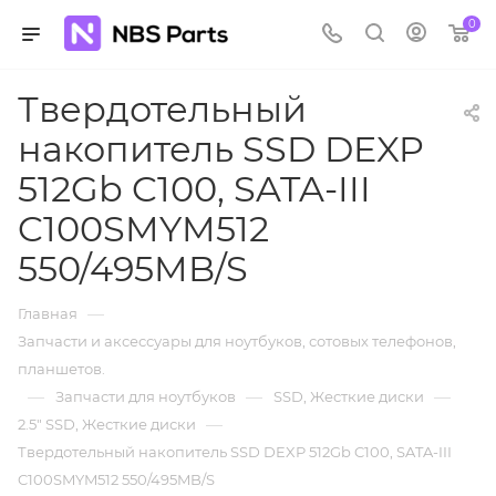
0
Твердотельный
накопитель SSD DEXP
512Gb C100, SATA-III
C100SMYM512
550/495MB/S
—
Главная
Запчасти и аксессуары для ноутбуков, сотовых телефонов,
планшетов.
—
—
—
Запчасти для ноутбуков
SSD, Жесткие диски
—
2.5" SSD, Жесткие диски
Твердотельный накопитель SSD DEXP 512Gb C100, SATA-III
C100SMYM512 550/495MB/S