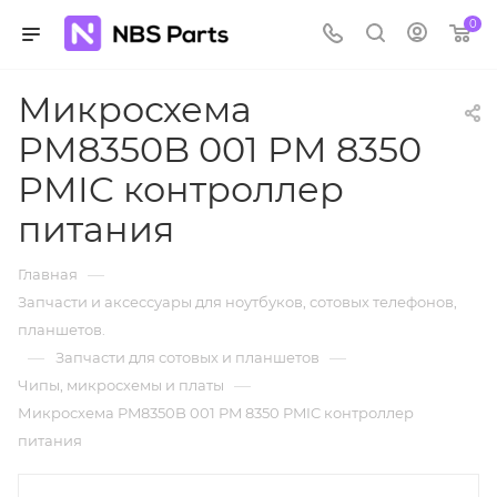
0
Микросхема
PM8350B 001 PM 8350
PMIC контроллер
питания
—
Главная
Запчасти и аксессуары для ноутбуков, сотовых телефонов,
планшетов.
—
—
Запчасти для сотовых и планшетов
—
Чипы, микросхемы и платы
Микросхема PM8350B 001 PM 8350 PMIC контроллер
питания