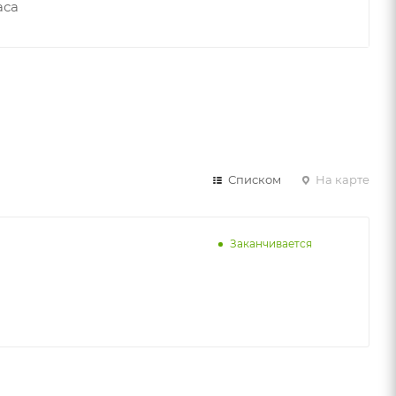
аса
Списком
На карте
Заканчивается