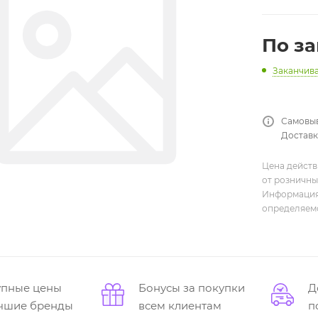
По з
Заканчив
Самовыв
Доставка
Цена действ
от розничны
Информация,
определяемо
упные цены
Бонусы за покупки
Д
учшие бренды
всем клиентам
п