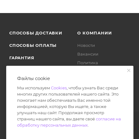
СПОСОБЫ ДОСТАВКИ
О КОМПАНИИ
СПОСОБЫ ОПЛАТЫ
Новости
Вакансии
ГАРАНТИЯ
Политика
ВОЗВРАТ ТОВАРА
Отзывы
Файлы cookie
Мы используем
Cookies
, чтобы узнать Вас среди
многих других пользователей нашего сайта. Это
помогает нам обеспечивать Вас именно той
информацией, которую Вы ищете, а также
улучшать наш сайт. Продолжая просмотр
страниц нашего сайта, вы даете своё
согласие на
обработку персональных данных
.
© Ноутбук Сервис 2013-2026
Интернет-магазин запчастей и аксессуаров