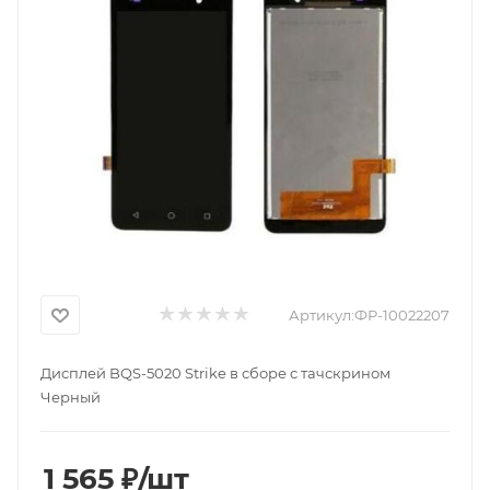
Артикул:
ФР-10022207
Дисплей BQS-5020 Strike в сборе с тачскрином
Черный
1 565
₽
/шт