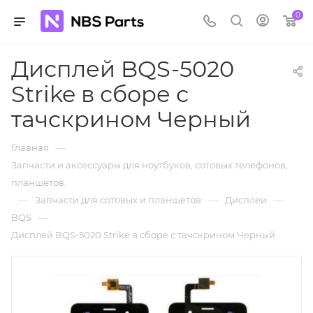
0
Дисплей BQS-5020
Strike в сборе с
тачскрином Черный
—
Главная
Запчасти и аксессуары для ноутбуков, сотовых телефонов,
планшетов.
—
—
—
Запчасти для сотовых и планшетов
Дисплеи
—
BQS
Дисплей BQS-5020 Strike в сборе с тачскрином Черный