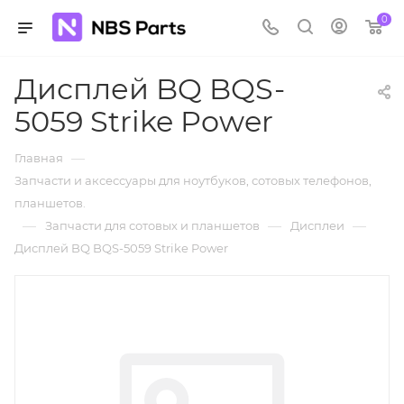
0
Дисплей BQ BQS-
5059 Strike Power
—
Главная
Запчасти и аксессуары для ноутбуков, сотовых телефонов,
планшетов.
—
—
—
Запчасти для сотовых и планшетов
Дисплеи
Дисплей BQ BQS-5059 Strike Power