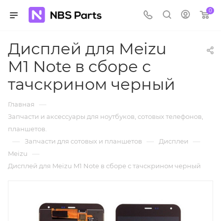
0
Дисплей для Meizu
M1 Note в сборе с
тачскрином черный
—
Главная
Запчасти и аксессуары для ноутбуков, сотовых телефонов,
планшетов.
—
—
—
Запчасти для сотовых и планшетов
Дисплеи
—
Meizu
Дисплей для Meizu M1 Note в сборе с тачскрином черный