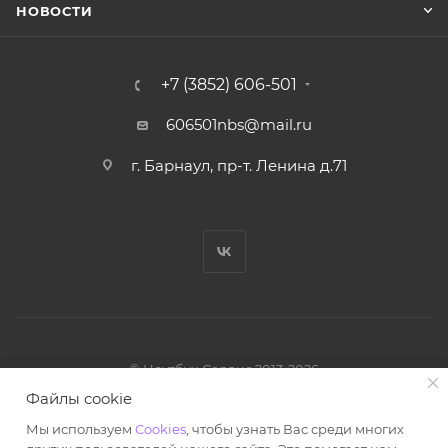
НОВОСТИ
+7 (3852) 606-501
606501nbs@mail.ru
г. Барнаул, пр-т. Ленина д.71
© Ноутбук Сервис 2013-2026
Интернет-магазин запчастей и аксессуаров
Файлы cookie
Все права защищены.
Мы используем
Cookies
, чтобы узнать Вас среди многих
Powered by: WebdEvILoper