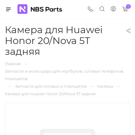
0
Камера для Huawei
Honor 20/Nova 5T
задняя
—
Главная
Запчасти и аксессуары для ноутбуков, сотовых телефонов,
планшетов.
—
—
—
Запчасти для сотовых и планшетов
Камеры
Камера для Huawei Honor 20/Nova 5T задняя