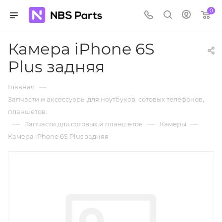
0
Камера iPhone 6S
Plus задняя
—
Главная
Запчасти и аксессуары для ноутбуков, сотовых телефонов,
планшетов.
—
—
—
Запчасти для сотовых и планшетов
Камеры
Камера iPhone 6S Plus задняя