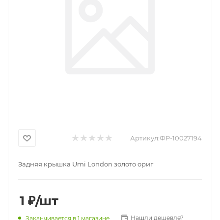
Артикул:
ФР-10027194
Задняя крышка Umi London золото ориг
1
₽
/шт
Нашли дешевле?
Заканчивается
в 1 магазине