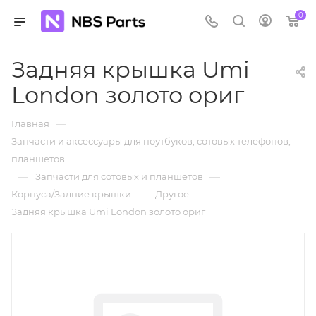
0
Задняя крышка Umi
London золото ориг
—
Главная
Запчасти и аксессуары для ноутбуков, сотовых телефонов,
планшетов.
—
—
Запчасти для сотовых и планшетов
—
—
Корпуса/Задние крышки
Другое
Задняя крышка Umi London золото ориг