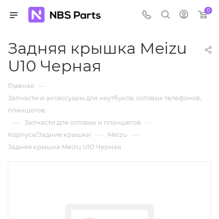
0
Задняя крышка Meizu
U10 Черная
—
Главная
Запчасти и аксессуары для ноутбуков, сотовых телефонов,
планшетов.
—
—
Запчасти для сотовых и планшетов
—
—
Корпуса/Задние крышки
Meizu
Задняя крышка Meizu U10 Черная