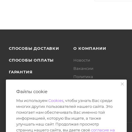
СПОСОБЫ ДОСТАВКИ
О КОМПАНИИ
СПОСОБЫ ОПЛАТЫ
Новости
Вакансии
ГАРАНТИЯ
Политика
ВОЗВРАТ ТОВАРА
Отзывы
Файлы cookie
Мы используем
Cookies
, чтобы узнать Вас среди
многих других пользователей нашего сайта. Это
помогает нам обеспечивать Вас именно той
информацией, которую Вы ищете, а также
улучшать наш сайт. Продолжая просмотр
страниц нашего сайта, вы даете своё
согласие на