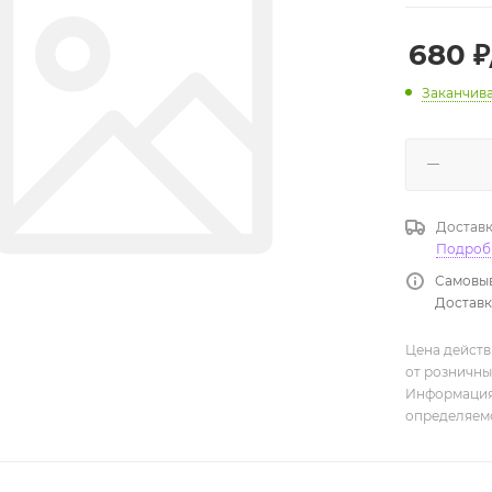
680
₽
Заканчив
Доставк
Подроб
Самовыв
Доставка
Цена действ
от розничны
Информация,
определяемо