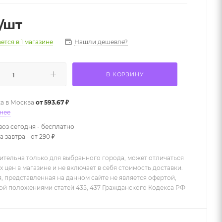
/шт
Нашли дешевле?
ается
в 1 магазине
В КОРЗИНУ
а в
Москва
от 593.67 ₽
нее
оз сегодня - бесплатно
 завтра - от 290 ₽
ительна только для выбранного города, может отличаться
х цен в магазине и не включает в себя стоимость доставки.
 представленная на данном сайте не является офертой,
й положениями статей 435, 437 Гражданского Кодекса РФ