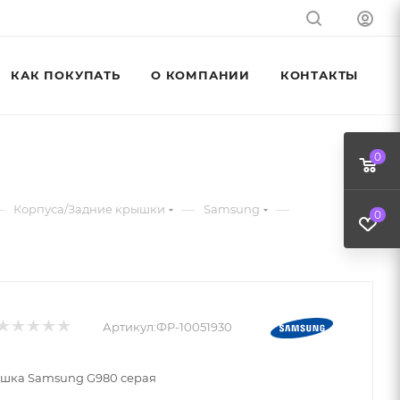
КАК ПОКУПАТЬ
О КОМПАНИИ
КОНТАКТЫ
0
—
—
—
Корпуса/Задние крышки
Samsung
0
Артикул:
ФР-10051930
ышка Samsung G980 серая