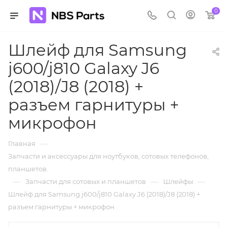
0
Шлейф для Samsung
j600/j810 Galaxy J6
(2018)/J8 (2018) +
разъем гарнитуры +
микрофон
—
Главная
Запчасти и аксессуары для ноутбуков, сотовых телефонов,
планшетов.
—
—
—
Запчасти для сотовых и планшетов
Шлейфы
Шлейф для Samsung j600/j810 Galaxy J6 (2018)/J8 (2018) +
разъем гарнитуры + микрофон