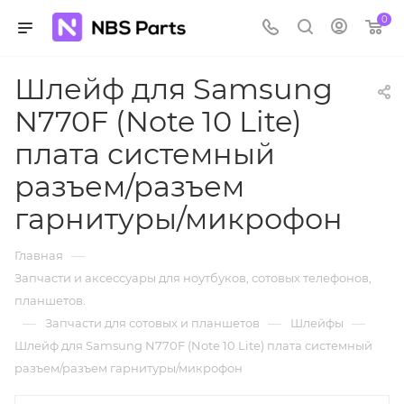
0
Шлейф для Samsung
N770F (Note 10 Lite)
плата системный
разъем/разъем
гарнитуры/микрофон
—
Главная
Запчасти и аксессуары для ноутбуков, сотовых телефонов,
планшетов.
—
—
—
Запчасти для сотовых и планшетов
Шлейфы
Шлейф для Samsung N770F (Note 10 Lite) плата системный
разъем/разъем гарнитуры/микрофон