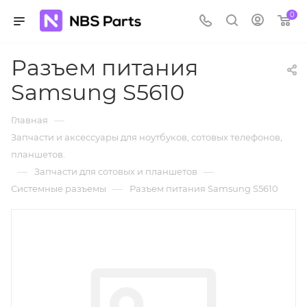
0
Разъем питания
Samsung S5610
—
Главная
Запчасти и аксессуары для ноутбуков, сотовых телефонов,
планшетов.
—
—
Запчасти для сотовых и планшетов
—
Системные разъемы
Разъем питания Samsung S5610