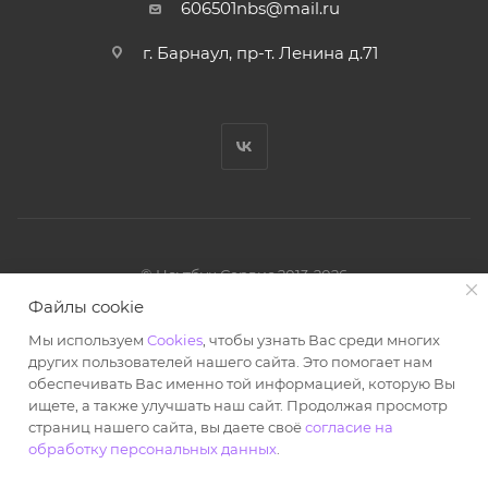
606501nbs@mail.ru
г. Барнаул, пр-т. Ленина д.71
© Ноутбук Сервис 2013-2026
Интернет-магазин запчастей и аксессуаров
Файлы cookie
Все права защищены.
Мы используем
Cookies
, чтобы узнать Вас среди многих
Powered by: WebdEvILoper
других пользователей нашего сайта. Это помогает нам
обеспечивать Вас именно той информацией, которую Вы
ищете, а также улучшать наш сайт. Продолжая просмотр
страниц нашего сайта, вы даете своё
согласие на
обработку персональных данных
.