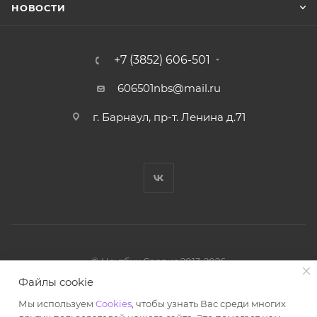
НОВОСТИ
+7 (3852) 606-501
606501nbs@mail.ru
г. Барнаул, пр-т. Ленина д.71
© Ноутбук Сервис 2013-2026
Интернет-магазин запчастей и аксессуаров
Файлы cookie
Все права защищены.
Мы используем
Cookies
, чтобы узнать Вас среди многих
Powered by: WebdEvILoper