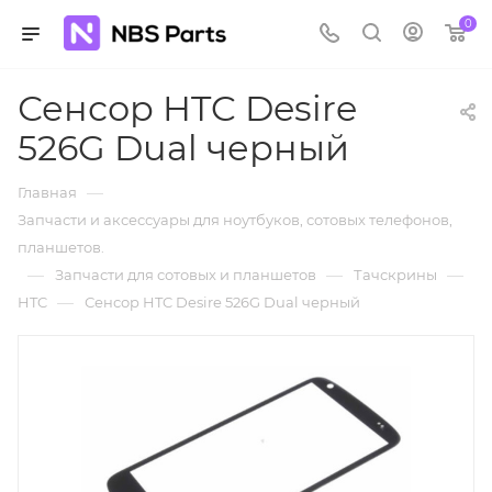
0
Сенсор HTC Desire
526G Dual черный
—
Главная
Запчасти и аксессуары для ноутбуков, сотовых телефонов,
планшетов.
—
—
—
Запчасти для сотовых и планшетов
Тачскрины
—
HTC
Сенсор HTC Desire 526G Dual черный