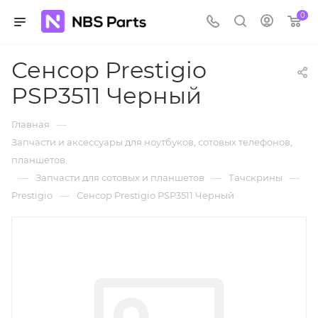
0
Сенсор Prestigio
PSP3511 Черный
—
Главная
Запчасти и аксессуары для ноутбуков, сотовых телефонов,
планшетов.
—
—
—
Запчасти для сотовых и планшетов
Тачскрины
—
Prestigio
Сенсор Prestigio PSP3511 Черный