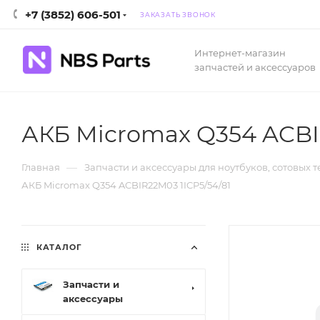
+7 (3852) 606-501
ЗАКАЗАТЬ ЗВОНОК
Интернет-магазин
запчастей и аксессуаров
АКБ Micromax Q354 ACBI
—
Главная
Запчасти и аксессуары для ноутбуков, сотовых 
АКБ Micromax Q354 ACBIR22M03 1ICP5/54/81
КАТАЛОГ
Запчасти и
аксессуары