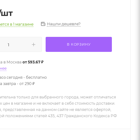
/шт
Нашли дешевле?
ается
в 1 магазине
В КОРЗИНУ
а в
Москва
от 593.67 ₽
нее
оз сегодня - бесплатно
 завтра - от 290 ₽
ительна только для выбранного города, может отличаться
х цен в магазине и не включает в себя стоимость доставки.
 представленная на данном сайте не является офертой,
й положениями статей 435, 437 Гражданского Кодекса РФ