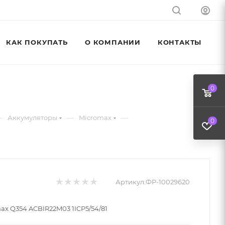
КАК ПОКУПАТЬ
О КОМПАНИИ
КОНТАКТЫ
0
—
—
—
Аккумуляторы
Micromax
0
Артикул:
ФР-10029620
ax Q354 ACBIR22M03 1ICP5/54/81