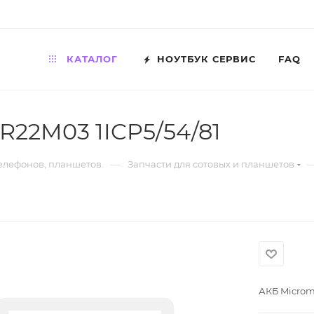
КАТАЛОГ
НОУТБУК СЕРВИС
FAQ
R22M03 1ICP5/54/81
—
телефонов, планшетов.
Запчасти для сотовых и планшетов
АКБ Microm