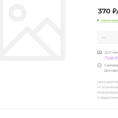
370
₽
Заканчив
Доставк
Подроб
Самовыв
Доставка
Цена действ
от розничны
Информация,
определяемо