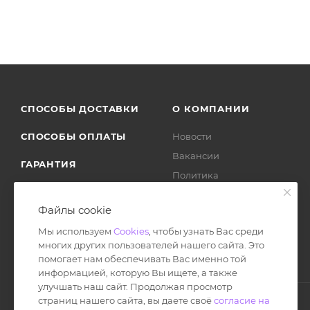
СПОСОБЫ ДОСТАВКИ
О КОМПАНИИ
СПОСОБЫ ОПЛАТЫ
Новости
Вакансии
ГАРАНТИЯ
Политика
ВОЗВРАТ ТОВАРА
Отзывы
Файлы cookie
Мы используем
Cookies
, чтобы узнать Вас среди
многих других пользователей нашего сайта. Это
помогает нам обеспечивать Вас именно той
информацией, которую Вы ищете, а также
улучшать наш сайт. Продолжая просмотр
страниц нашего сайта, вы даете своё
согласие на