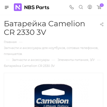
0
Батарейка Camelion
CR 2330 3V
—
Главная
Запчасти и аксессуары для ноутбуков, сотовых телефонов,
планшетов.
—
—
—
Запчасти и аксессуары
Элементы питания, З/У
Батарейка Camelion CR 2330 3V