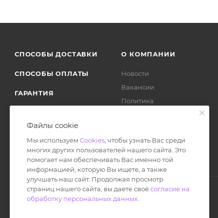
СПОСОБЫ ДОСТАВКИ
О КОМПАНИИ
СПОСОБЫ ОПЛАТЫ
Новости
Вакансии
ГАРАНТИЯ
Политика
ВОЗВРАТ ТОВАРА
Отзывы
Файлы cookie
Мы используем
Cookies
, чтобы узнать Вас среди
многих других пользователей нашего сайта. Это
помогает нам обеспечивать Вас именно той
информацией, которую Вы ищете, а также
улучшать наш сайт. Продолжая просмотр
страниц нашего сайта, вы даете своё
согласие на
обработку персональных данных
.
© Ноутбук Сервис 2013-2026