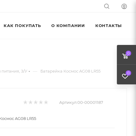
КАК ПОКУПАТЬ
О КОМПАНИИ
КОНТАКТЫ
0
—
 питания, З/У
Батарейка Космос AG08 LR55
0
Артикул:
00-00001187
Космос AG08 LR55