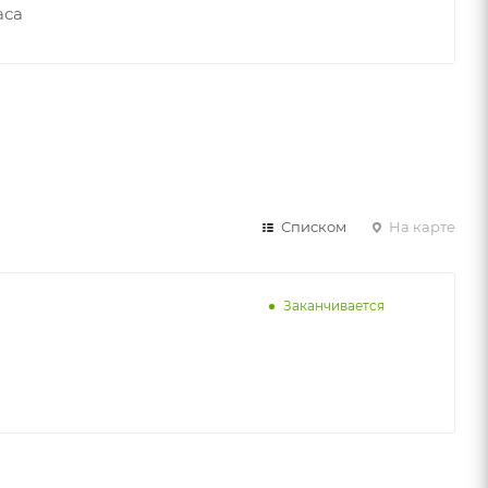
аса
Списком
На карте
Заканчивается