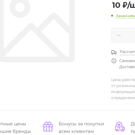
10
₽
/
Заканчив
Рассчит
Самовыв
Доставка
Цена действ
от розничны
Информация,
определяемо
упные цены
Бонусы за покупки
Д
учшие бренды
всем клиентам
п