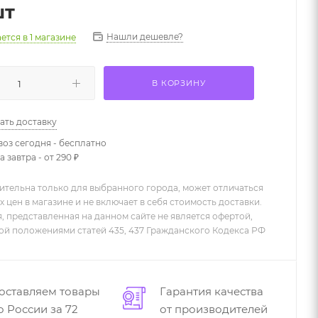
шт
Нашли дешевле?
ается
в 1 магазине
В КОРЗИНУ
ать доставку
оз сегодня - бесплатно
 завтра - от 290 ₽
ительна только для выбранного города, может отличаться
х цен в магазине и не включает в себя стоимость доставки.
 представленная на данном сайте не является офертой,
й положениями статей 435, 437 Гражданского Кодекса РФ
оставляем товары
Гарантия качества
о России за 72
от производителей