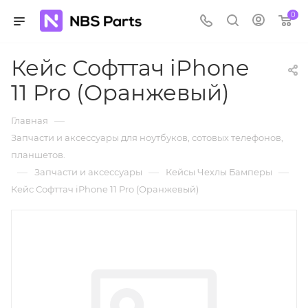
0
Кейс Софттач iPhone
11 Pro (Оранжевый)
—
Главная
Запчасти и аксессуары для ноутбуков, сотовых телефонов,
планшетов.
—
—
—
Запчасти и аксессуары
Кейсы Чехлы Бамперы
Кейс Софттач iPhone 11 Pro (Оранжевый)