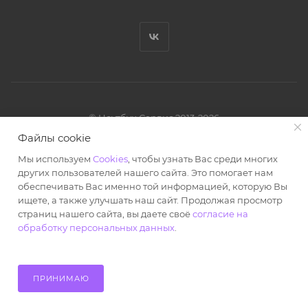
© Ноутбук Сервис 2013-2026
Интернет-магазин запчастей и аксессуаров
Файлы cookie
Все права защищены.
Мы используем
Cookies
, чтобы узнать Вас среди многих
Powered by: WebdEvILoper
других пользователей нашего сайта. Это помогает нам
обеспечивать Вас именно той информацией, которую Вы
ищете, а также улучшать наш сайт. Продолжая просмотр
страниц нашего сайта, вы даете своё
согласие на
обработку персональных данных
.
ПОД ЗАКАЗ
ПРИНИМАЮ
Главная
Кабинет
Корзина
Избранные
Каталог
Контакты