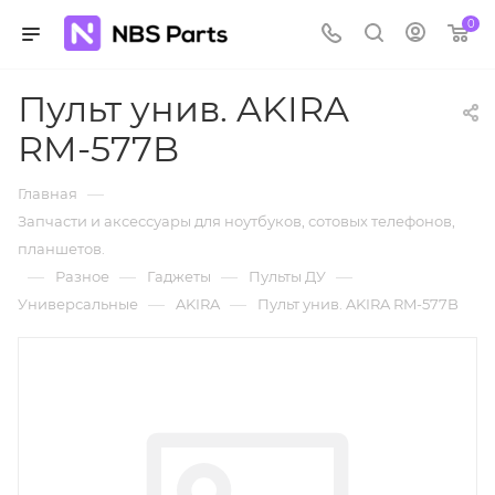
0
Пульт унив. AKIRA
RM-577B
—
Главная
Запчасти и аксессуары для ноутбуков, сотовых телефонов,
планшетов.
—
—
—
—
Разное
Гаджеты
Пульты ДУ
—
—
Универсальные
AKIRA
Пульт унив. AKIRA RM-577B