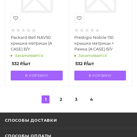
Packard Bell NAV50
Prestigio Nobile 150
крышка матрицы (A
крышка матрицы +
CASE) Б/У
Рамка (A CASE) Б/У
Заканчивается
Заканчивается
532
₽
/шт
532
₽
/шт
В КОРЗИНУ
В КОРЗИНУ
1
2
3
4
СПОСОБЫ ДОСТАВКИ
СПОСОБЫ ОПЛАТЫ