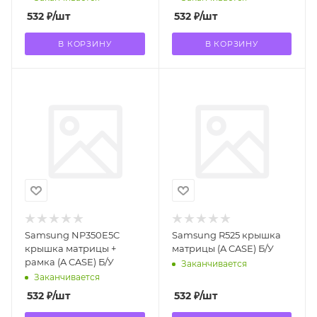
532
₽
/шт
532
₽
/шт
В КОРЗИНУ
В КОРЗИНУ
Samsung NP350E5C
Samsung R525 крышка
крышка матрицы +
матрицы (A CASE) Б/У
рамка (A CASE) Б/У
Заканчивается
Заканчивается
532
₽
/шт
532
₽
/шт