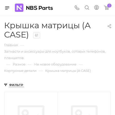
0
Крышка матрицы (A
CASE)
61
—
Главная
Запчасти и аксессуары для ноутбуков, сотовых телефонов,
планшетов.
—
—
—
Разное
Не новое оборудование
—
Корпусные детали
Крышка матрицы (A CASE)
ФИЛЬТР