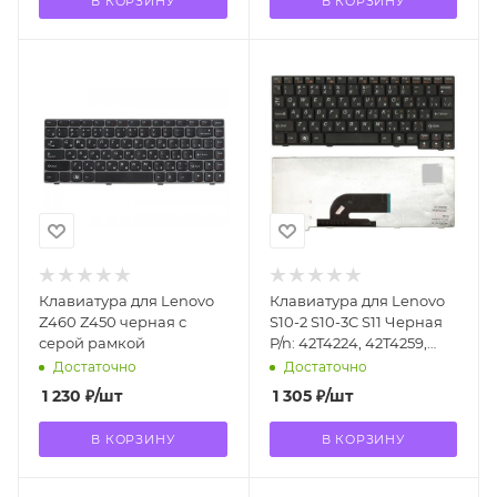
В КОРЗИНУ
В КОРЗИНУ
Клавиатура для Lenovo
Клавиатура для Lenovo
Z460 Z450 черная с
S10-2 S10-3C S11 Черная
серой рамкой
P/n: 42T4224, 42T4259,
8C9092, V100620BK1
Достаточно
Достаточно
1 230
₽
/шт
1 305
₽
/шт
В КОРЗИНУ
В КОРЗИНУ