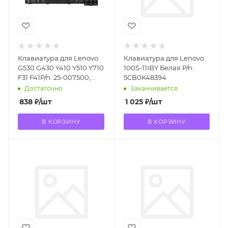
Клавиатура для Lenovo
Клавиатура для Lenovo
G530 G430 Y410 Y510 Y710
100S-11IBY Белая P/n:
F31 F41P/n: 25-007500,
5CB0K48394
25007500, 39T7337
Достаточно
Заканчивается
838
₽
/шт
1 025
₽
/шт
В КОРЗИНУ
В КОРЗИНУ