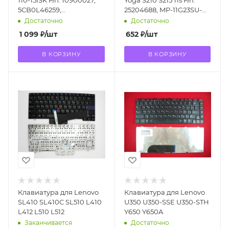
5CB0L46259,
25204688, MP-11G23SU-
PK1311S3A05, PM5
6862, T1A1-RU
Достаточно
Достаточно
1 099
₽
/шт
652
₽
/шт
В КОРЗИНУ
В КОРЗИНУ
Клавиатура для Lenovo
Клавиатура для Lenovo
SL410 SL410C SL510 L410
U350 U350-SSE U350-STH
L412 L510 L512
Y650 Y650A
Заканчивается
Достаточно