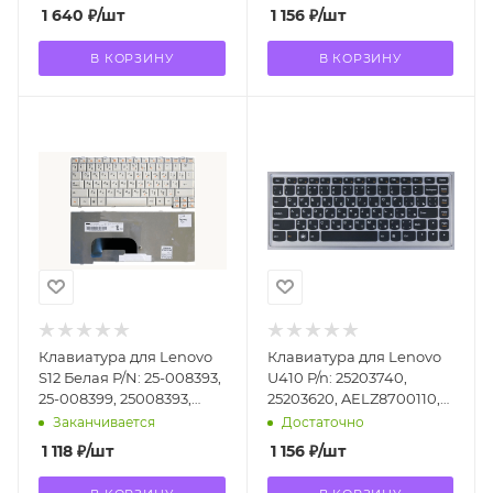
1 640
₽
/шт
1 156
₽
/шт
В КОРЗИНУ
В КОРЗИНУ
Клавиатура для Lenovo
Клавиатура для Lenovo
S12 Белая P/N: 25-008393,
U410 P/n: 25203740,
25-008399, 25008393,
25203620, AELZ8700110,
25008399
9Z.N7GSQ.A0R, NSK-
Заканчивается
Достаточно
BCASQ
1 118
₽
/шт
1 156
₽
/шт