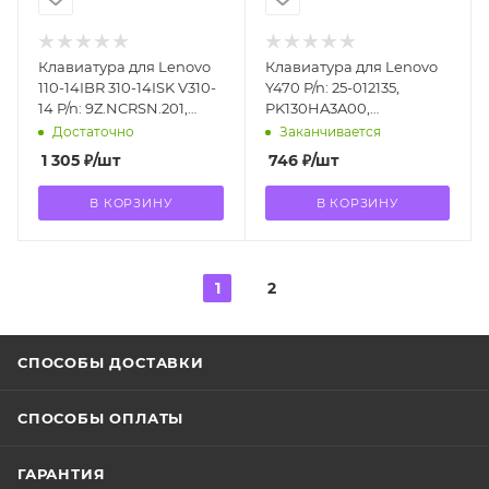
Клавиатура для Lenovo
Клавиатура для Lenovo
110-14IBR 310-14ISK V310-
Y470 P/n: 25-012135,
14 P/n: 9Z.NCRSN.201,
PK130HA3A00,
SN20K93009, NSK-BX2SN
9Z.N6FSC.001, 25-012136
Достаточно
Заканчивается
1 305
₽
/шт
746
₽
/шт
В КОРЗИНУ
В КОРЗИНУ
1
2
СПОСОБЫ ДОСТАВКИ
СПОСОБЫ ОПЛАТЫ
ГАРАНТИЯ