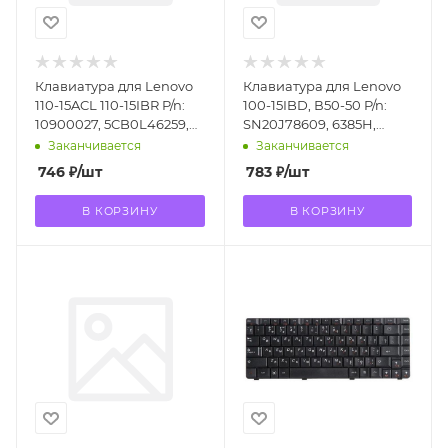
Клавиатура для Lenovo
Клавиатура для Lenovo
110-15ACL 110-15IBR P/n:
100-15IBD, В50-50 P/n:
10900027, 5CB0L46259,
SN20J78609, 6385H,
PK1311S3A05, PM5NR-RU
PK1310E1A00
Заканчивается
Заканчивается
746
₽
/шт
783
₽
/шт
В КОРЗИНУ
В КОРЗИНУ