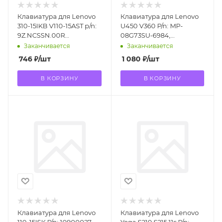
Клавиатура для Lenovo
Клавиатура для Lenovo
310-15IKB V110-15AST p/n:
U450 V360 P/n: MP-
9Z.NCSSN.00R
08G73SU-6984,
SN20K93009 NSK-BV0SN
PK130A94A06, 25-009333,
Заканчивается
Заканчивается
25-009336
746
₽
/шт
1 080
₽
/шт
В КОРЗИНУ
В КОРЗИНУ
Клавиатура для Lenovo
Клавиатура для Lenovo
110-15ISK P/n: 10900027,
Yoga S210 S215 11s P/n: