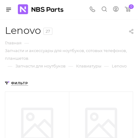
0
Lenovo
27
—
Главная
Запчасти и аксессуары для ноутбуков, сотовых телефонов,
планшетов.
—
—
—
Запчасти для ноутбуков
Клавиатуры
Lenovo
ФИЛЬТР