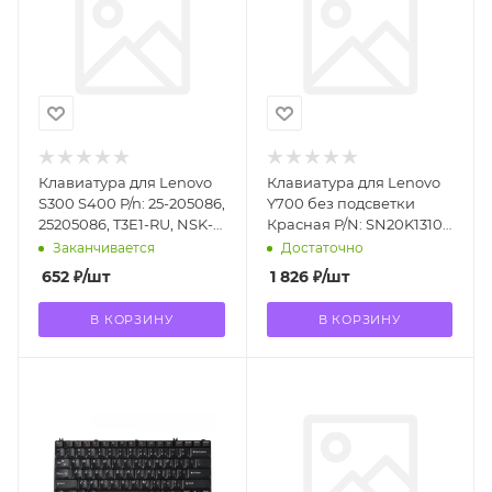
Клавиатура для Lenovo
Клавиатура для Lenovo
S300 S400 P/n: 25-205086,
Y700 без подсветки
25205086, T3E1-RU, NSK-
Красная P/N: SN20K13107,
BC6SC, NSK-BCLSC
PK1310N1A00
Заканчивается
Достаточно
652
₽
/шт
1 826
₽
/шт
В КОРЗИНУ
В КОРЗИНУ