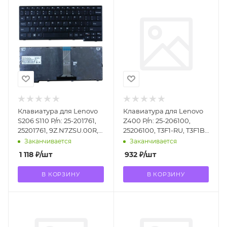
Клавиатура для Lenovo
Клавиатура для Lenovo
S206 S110 P/n: 25-201761,
Z400 P/n: 25-206100,
25201761, 9Z.N7ZSU.00R,
25206100, T3F1-RU, T3F1B-
NSK-BD0SU
RU, NSK-BCUBC
Заканчивается
Заканчивается
1 118
₽
/шт
932
₽
/шт
В КОРЗИНУ
В КОРЗИНУ