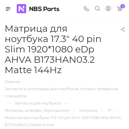
0
Матрица для
ноутбука 17.3" 40 pin
Slim 1920*1080 eDp
AHVA B173HAN03.2
Matte 144Hz
—
Главная
Запчасти и аксессуары для ноутбуков, сотовых телефонов,
планшетов.
—
—
Запчасти для ноутбуков
—
—
—
Матрицы, шлейфы, переходники
Матрицы
17"
Матрица для ноутбука 17.3" 40 pin Slim 1920*1080 eDp AHVA
B173HAN03.2 Matte 144Hz