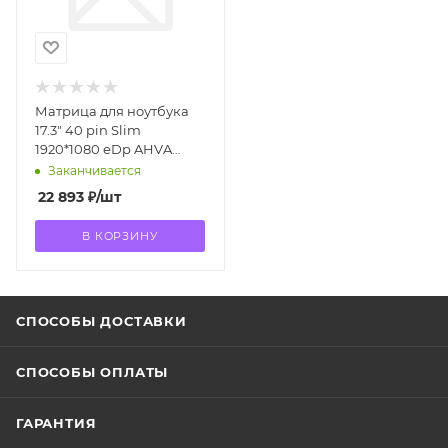
Матрица для ноутбука
17.3" 40 pin Slim
1920*1080 eDp AHVA
B173HAN03.2 Matte
Заканчивается
144Hz
22 893
₽
/шт
В КОРЗИНУ
СПОСОБЫ ДОСТАВКИ
СПОСОБЫ ОПЛАТЫ
ГАРАНТИЯ