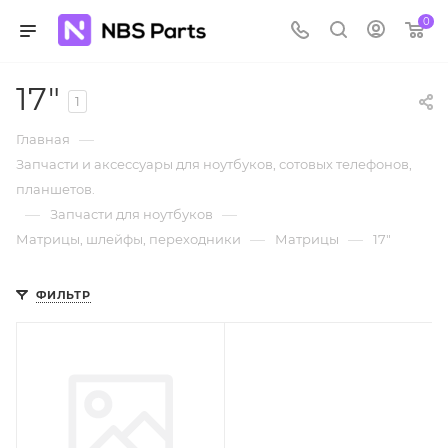
0
17"
1
—
Главная
Запчасти и аксессуары для ноутбуков, сотовых телефонов,
планшетов.
—
—
Запчасти для ноутбуков
—
—
Матрицы, шлейфы, переходники
Матрицы
17"
ФИЛЬТР