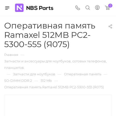
0
Оперативная память
Ramaxel 512MB PC2-
5300-555 (Я075)
—
Главная
Запчасти и аксессуары для ноутбуков, сотовых телефонов,
планшетов.
—
—
—
Запчасти для ноутбуков
Оперативная память
—
—
SO-DIMM DDR 2
512 Mb
Оперативная память Ramaxel 512MB PC2-5300-555 (Я075)