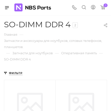
0
SO-DIMM DDR 4
2
—
Главная
Запчасти и аксессуары для ноутбуков, сотовых телефонов,
планшетов.
—
—
—
Запчасти для ноутбуков
Оперативная память
SO-DIMM DDR 4
ФИЛЬТР