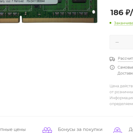
186
₽
Заканчив
Рассчит
Самовыв
Доставка
Цена действ
от розничны
Информация,
определяемо
упные цены
Бонусы за покупки
Д