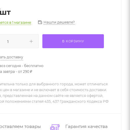
/шт
Нашли дешевле?
ается
в 1 магазине
В КОРЗИНУ
ать доставку
оз сегодня - бесплатно
 завтра - от 290 ₽
ительна только для выбранного города, может отличаться
х цен в магазине и не включает в себя стоимость доставки.
 представленная на данном сайте не является офертой,
й положениями статей 435, 437 Гражданского Кодекса РФ
оставляем товары
Гарантия качества