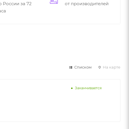
о России за 72
от производителей
аса
Списком
На карте
Заканчивается