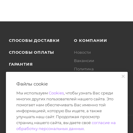
СПОСОБЫ ДОСТАВКИ
О КОМПАНИИ
СПОСОБЫ ОПЛАТЫ
Новости
Вакансии
ГАРАНТИЯ
Политика
ВОЗВРАТ ТОВАРА
Отзывы
Файлы cookie
Мы используем
Cookies
, чтобы узнать Вас среди
многих других пользователей нашего сайта. Это
помогает нам обеспечивать Вас именно той
информацией, которую Вы ищете, а также
улучшать наш сайт. Продолжая просмотр
страниц нашего сайта, вы даете своё
согласие на
обработку персональных данных
.