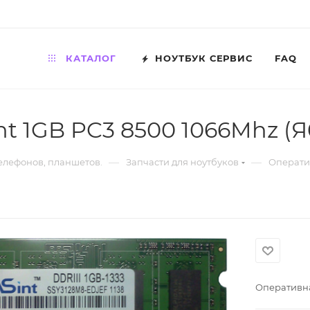
КАТАЛОГ
НОУТБУК СЕРВИС
FAQ
t 1GB PC3 8500 1066Mhz (Я
—
—
телефонов, планшетов.
Запчасти для ноутбуков
Операти
Оперативна