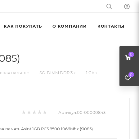
КАК ПОКУПАТЬ
О КОМПАНИИ
КОНТАКТЫ
085)
0
—
—
—
вная память
SO-DIMM DDR 3
1 Gb
0
Артикул:
00-00000843
я память Asint 1GB PC3 8500 1066Mhz (Я085)