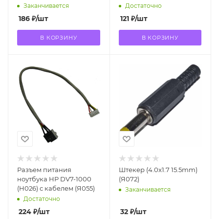
S400 X553 X453 F553
Заканчивается
Достаточно
(Я043)
186
₽
/шт
121
₽
/шт
В КОРЗИНУ
В КОРЗИНУ
Разъем питания
Штекер (4.0x1.7 15.5mm)
ноутбука HP DV7-1000
(Я072)
(H026) с кабелем (Я055)
Заканчивается
Достаточно
224
₽
/шт
32
₽
/шт