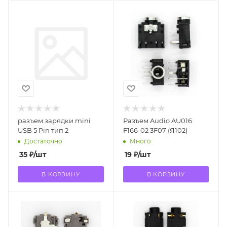
разъем зарядки mini
Разъем Audio AU016
USB 5 Pin тип 2
F166-02 3F07 (Я102)
Достаточно
Много
35
₽
/шт
19
₽
/шт
В КОРЗИНУ
В КОРЗИНУ