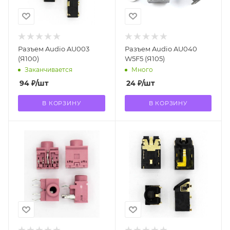
Разъем Audio AU003
Разъем Audio AU040
(Я100)
W5F5 (Я105)
Заканчивается
Много
94
₽
/шт
24
₽
/шт
В КОРЗИНУ
В КОРЗИНУ