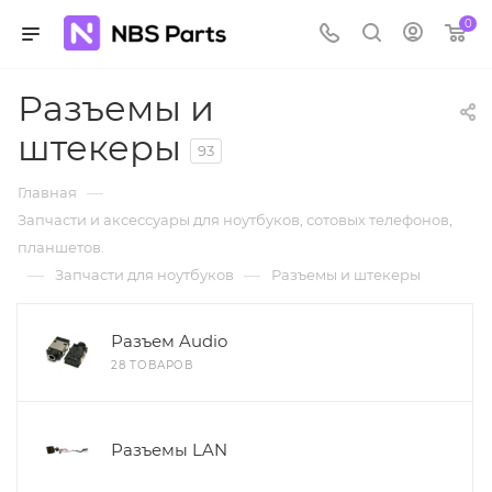
0
Разъемы и
штекеры
93
—
Главная
Запчасти и аксессуары для ноутбуков, сотовых телефонов,
планшетов.
—
—
Запчасти для ноутбуков
Разъемы и штекеры
Разъем Audio
28 ТОВАРОВ
Разъемы LAN