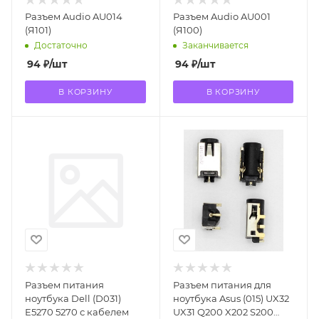
Разъем Audio AU014
Разъем Audio AU001
(Я101)
(Я100)
Достаточно
Заканчивается
94
₽
/шт
94
₽
/шт
В КОРЗИНУ
В КОРЗИНУ
Разъем питания
Разъем питания для
ноутбука Dell (D031)
ноутбука Asus (015) UX32
E5270 5270 с кабелем
UX31 Q200 X202 S200