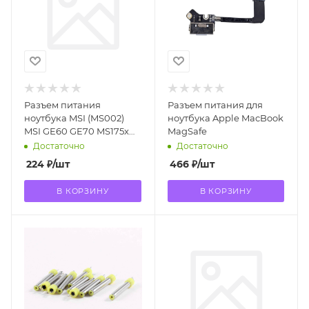
Разъем питания
Разъем питания для
ноутбука MSI (MS002)
ноутбука Apple MacBook
MSI GE60 GE70 MS175x
MagSafe
fx620 MS1756 MS-1756
Достаточно
Достаточно
224
₽
/шт
466
₽
/шт
В КОРЗИНУ
В КОРЗИНУ