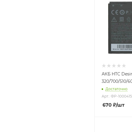
АКБ HTC Desi
320/700/510/6
Достаточно
Арт.: ФР-100041
670
₽
/шт