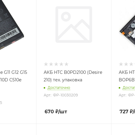
e G11 G12 G15
АКБ HTC B0PD2100 (Desire
АКБ HT
710D C510e
210) тех. упаковка
BOP6B
Достаточно
Доста
Арт.: ФР-10030209
Арт.: ФР
95
670
₽
/шт
727
₽