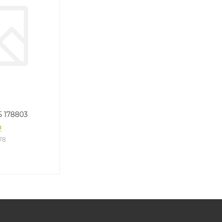
5 178803
я
78