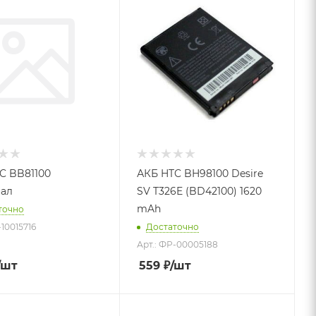
C BB81100
АКБ HTC BH98100 Desire
ал
SV T326E (BD42100) 1620
mAh
точно
-10015716
Достаточно
Арт.: ФР-00005188
/шт
559
₽
/шт