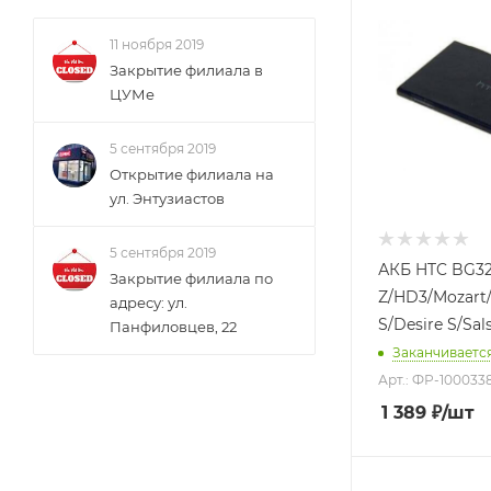
11 ноября 2019
Закрытие филиала в
ЦУМе
5 сентября 2019
Открытие филиала на
ул. Энтузиастов
5 сентября 2019
АКБ HTC BG321
Закрытие филиала по
Z/HD3/Mozart/
адресу: ул.
S/Desire S/Sal
Панфиловцев, 22
Заканчиваетс
Арт.: ФР-100033
1 389
₽
/шт