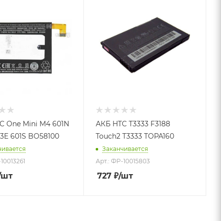
C One Mini M4 601N
АКБ HTC T3333 F3188
03E 601S BO58100
Touch2 T3333 TOPA160
чивается
Заканчивается
-10013261
Арт.: ФР-10015803
/шт
727
₽
/шт