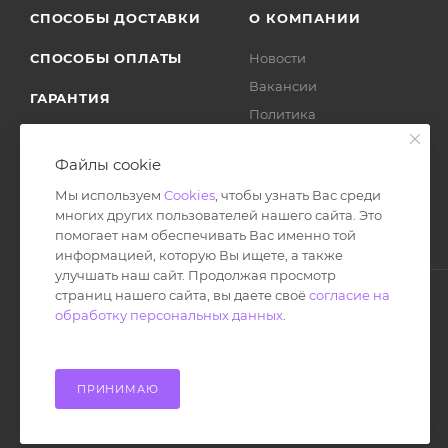
СПОСОБЫ ДОСТАВКИ
О КОМПАНИИ
СПОСОБЫ ОПЛАТЫ
Новости
Вакансии
ГАРАНТИЯ
Политика
ВОЗВРАТ ТОВАРА
Отзывы
Файлы cookie
Мы используем
Cookies
, чтобы узнать Вас среди
многих других пользователей нашего сайта. Это
помогает нам обеспечивать Вас именно той
информацией, которую Вы ищете, а также
улучшать наш сайт. Продолжая просмотр
страниц нашего сайта, вы даете своё
согласие на
обработку персональных данных
.
© Ноутбук Сервис 2013-2026
Интернет-магазин запчастей и аксессуаров
Все права защищены.
ПРИНИМАЮ
Powered by: WebdEvILoper