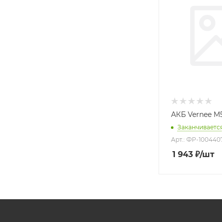
АКБ Vernee M
Заканчиваетс
Арт.: ФР-100440
1 943
₽
/шт