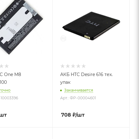
C One M8
АКБ HTC Desire 616 тех.
100
упак
точно
Заканчивается
-10003396
Арт.: ФР-00004601
/шт
708
₽
/шт