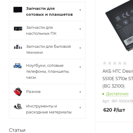
Запчасти для
сотовых и планшетов
Запчасти для
настольных ПК
Запчасти для бытовой
техники
Ноутбуки, сотовые
АКБ HTC Desir
телефоны, планшеты,
часы
S510E S710e S
(BG 32100)
Разное
Достаточно
Арт.: ФР-100041
Инструменты и
620
₽
/шт
расходные материалы
Статьи