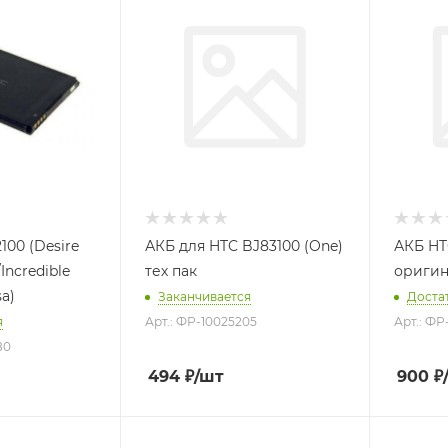
00 (Desire
АКБ для HTC BJ83100 (One)
АКБ HT
Incredible
тех пак
оригин
sa)
Заканчивается
Доста
я
Арт.: ФР-10025205
Арт.: ФР
80
494
₽
/шт
900
₽