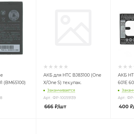
re
АКБ для HTC BJ83100 (One
АКБ HT
01 (BM65100)
X/One S) тех.упак.
601E 6
Заканчивается
Закан
58
Арт.: ФР-10059139
Арт.: ФР
666
₽
/шт
400
₽