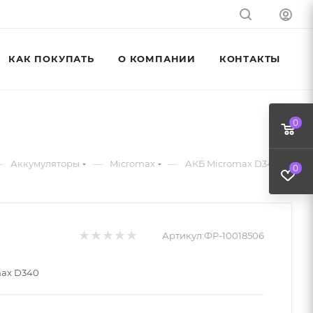
КАК ПОКУПАТЬ
О КОМПАНИИ
КОНТАКТЫ
0
—
—
—
Аккумуляторы
Micromax
АКБ Micromax D340
0
Артикул:
ФР-10018506
max D340