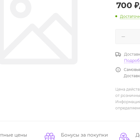
700
₽
Достаточ
Доставк
Подроб
Самовыв
Доставка
Цена действ
от розничны
Информация,
определяемо
упные цены
Бонусы за покупки
Д