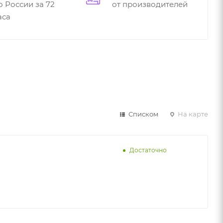
о России за 72
от производителей
аса
Списком
На карте
Достаточно