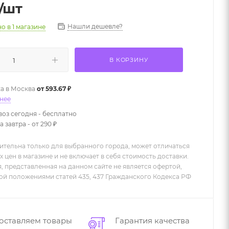
/шт
Нашли дешевле?
но
в 1 магазине
В КОРЗИНУ
а в
Москва
от 593.67 ₽
нее
оз сегодня - бесплатно
 завтра - от 290 ₽
ительна только для выбранного города, может отличаться
х цен в магазине и не включает в себя стоимость доставки.
 представленная на данном сайте не является офертой,
й положениями статей 435, 437 Гражданского Кодекса РФ
оставляем товары
Гарантия качества