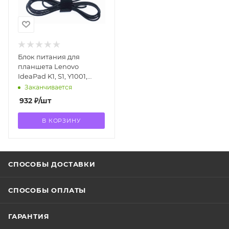
Блок питания для
планшета Lenovo
IdeaPad K1, S1, Y1001,
12V/1.5A 34pin
Заканчивается
932
₽
/шт
В КОРЗИНУ
СПОСОБЫ ДОСТАВКИ
СПОСОБЫ ОПЛАТЫ
ГАРАНТИЯ