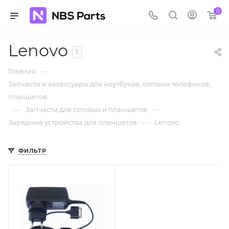
0
Lenovo
1
—
Главная
Запчасти и аксессуары для ноутбуков, сотовых телефонов,
планшетов.
—
—
Запчасти для сотовых и планшетов
—
Зарядные устройства для планшетов
Lenovo
ФИЛЬТР