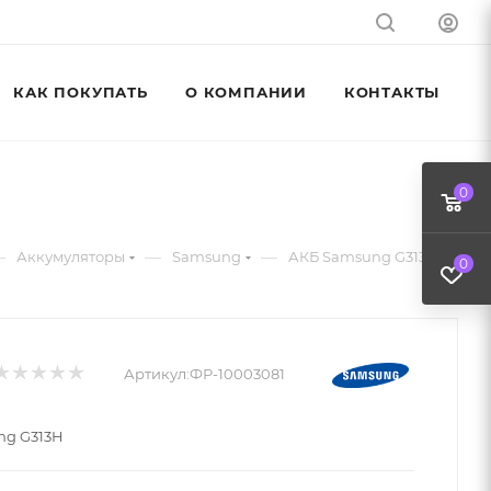
КАК ПОКУПАТЬ
О КОМПАНИИ
КОНТАКТЫ
0
—
—
—
Аккумуляторы
Samsung
АКБ Samsung G313H
0
Артикул:
ФР-10003081
ng G313H