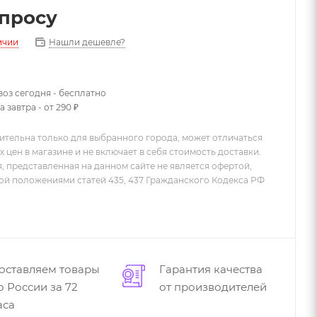
апросу
Нашли дешевле?
ичии
оз сегодня - бесплатно
 завтра - от 290 ₽
ительна только для выбранного города, может отличаться
х цен в магазине и не включает в себя стоимость доставки.
 представленная на данном сайте не является офертой,
й положениями статей 435, 437 Гражданского Кодекса РФ
оставляем товары
Гарантия качества
о России за 72
от производителей
аса