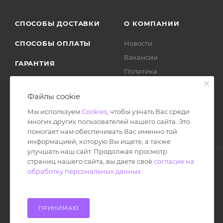
СПОСОБЫ ДОСТАВКИ
О КОМПАНИИ
СПОСОБЫ ОПЛАТЫ
Новости
Вакансии
ГАРАНТИЯ
Политика
ВОЗВРАТ ТОВАРА
Отзывы
Файлы cookie
Мы используем
Cookies
, чтобы узнать Вас среди
многих других пользователей нашего сайта. Это
помогает нам обеспечивать Вас именно той
информацией, которую Вы ищете, а также
улучшать наш сайт. Продолжая просмотр
страниц нашего сайта, вы даете своё
согласие на
обработку персональных данных
.
© Ноутбук Сервис 2013-2026
Интернет-магазин запчастей и аксессуаров
Все права защищены.
ПРИНИМАЮ
Powered by: WebdEvILoper