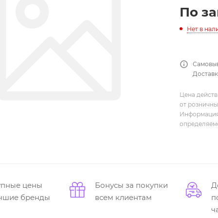
По з
Нет в нал
Самовыв
Доставка
Цена действ
от розничны
Информация,
определяемо
упные цены
Бонусы за покупки
Д
учшие бренды
всем клиентам
п
ч